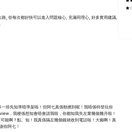
路, 佢每次都好快可以進入問題核心, 充滿同理心, 好多實用建議,
.
等一排先知準唔準架啦！但阿七真係勁撚到呢！我唔係特登玩你
rview，我梗係想知會唔會請我啦，你都知我失左業幾個幾月啦！
，邊可能啊？點。知！我真係隔左幾個鐘就收到電話啦！大癲啊！真
謝你阿七！