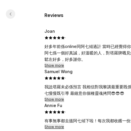
Reviews
Joan
·
好多年前係online同阿七傾過計 當時已經覺
阿七係一個好真誠，好溫暖的人，對塔羅牌嘅見
鬆左好多，好多謝你。
Show more
Samuel Wong
·
我諗塔羅未必係預言 我相信對我黎講最重要既係
七慢慢既引導 最鐘意你個種靈魂拷問😎😎😎
Show more
Annie Fu
·
有事無事都去搵阿七傾下啦！每次我都收鑊一份
Show more