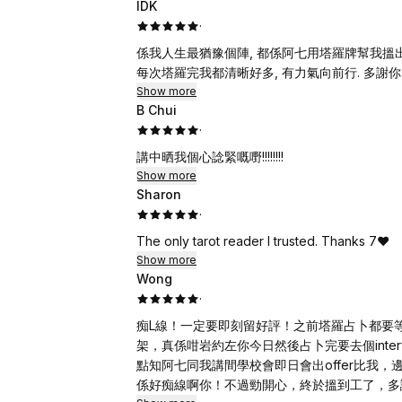
IDK
·
係我人生最猶豫個陣, 都係阿七用塔羅牌幫我搵出
每次塔羅完我都清晰好多, 有力氣向前行. 多謝你
Show more
B Chui
·
講中晒我個心諗緊嘅嘢!!!!!!!!
Show more
Sharon
·
The only tarot reader I trusted. Thanks 7❤️
Show more
Wong
·
痴L線！一定要即刻留好評！之前塔羅占卜都要
架，真係咁岩約左你今日然後占卜完要去個inte
點知阿七同我講間學校會即日會出offer比我
係好痴線啊你！不過勁開心，終於搵到工了，多