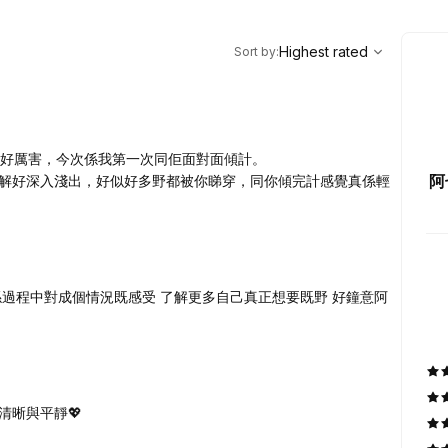
,
Highest rated
Sort
Highest rated
Sort by
:
得你好厲害，今次係我第一次同佢面對面傾計。
阿
解好深入淺出，好似好多野都被你睇穿，同你傾完計感覺真係輕
過程中對成個情況既感受 了解更多自己真正想要既野 好鐘意阿
清晰與平靜💖